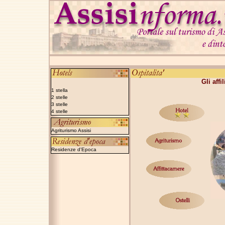
Gli affi
1 stella
2 stelle
3 stelle
4 stelle
Agriturismo Assisi
Residenze d'Epoca