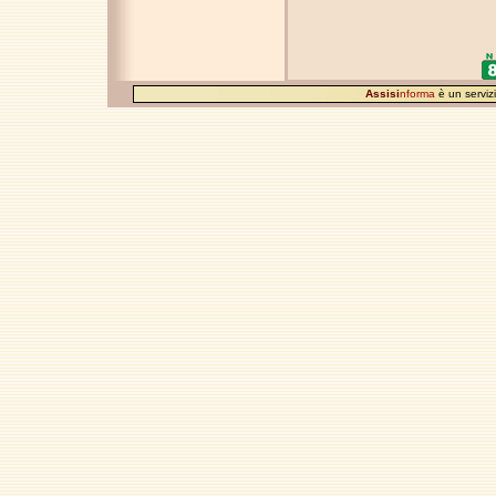
Assisi
nforma
è un servi